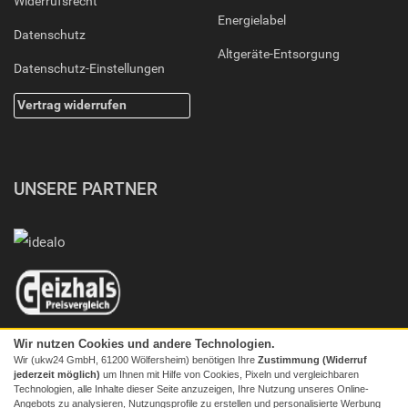
Widerrufsrecht
Energielabel
Datenschutz
Altgeräte-Entsorgung
Datenschutz-Einstellungen
Vertrag widerrufen
UNSERE PARTNER
Wir nutzen Cookies und andere Technologien.
Wir (ukw24 GmbH, 61200 Wölfersheim) benötigen Ihre
Zustimmung (Widerruf
jederzeit möglich)
um Ihnen mit Hilfe von Cookies, Pixeln und vergleichbaren
Technologien, alle Inhalte dieser Seite anzuzeigen, Ihre Nutzung unseres Online-
Angebots zu analysieren, Nutzungsprofile zu erstellen und personalisierte Werbung