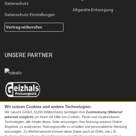
Datenschutz
Altgeräte-Entsorgung
Datenschutz-Einstellungen
Vertrag widerrufen
UNSERE PARTNER
Wir nutzen Cookies und andere Technologien.
Wir (ukw24 GmbH, 61200 Wölfersheim) benötigen Ihre
Zustimmung (Widerruf
jederzeit möglich)
um Ihnen mit Hilfe von Cookies, Pixeln und vergleichbaren
Technologien, alle Inhalte dieser Seite anzuzeigen, Ihre Nutzung unseres Online-
Angebots zu analysieren, Nutzungsprofile zu erstellen und personalisierte Werbung
anzuzeigen. Zu Werbezwecken können diese Daten auch an Dritte, wie z.B.