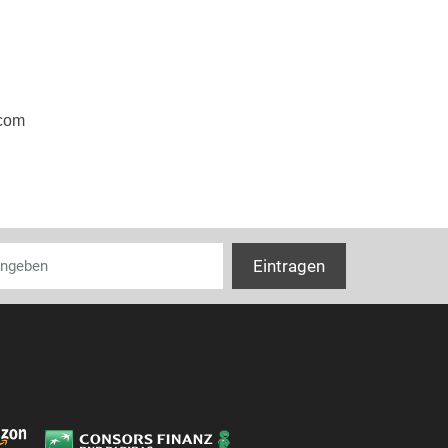
Tiefe
com