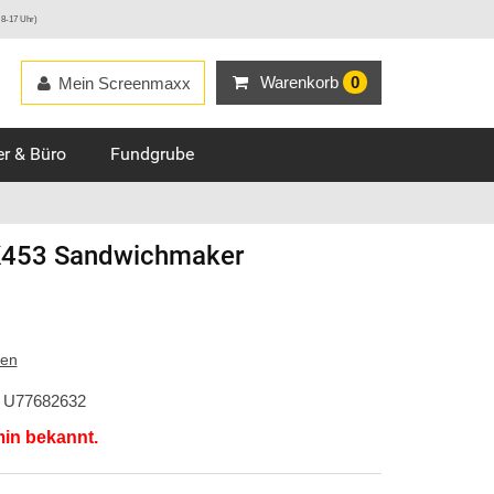
 8-17 Uhr)
Warenkorb
0
Mein Screenmaxx
r & Büro
Fundgrube
453 Sandwichmaker
ten
U77682632
min bekannt.