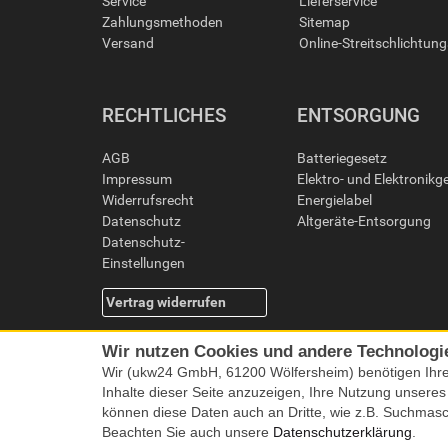
Service
Lieferservice
Zahlungsmethoden
Sitemap
Versand
Online-Streitschlichtun
RECHTLICHES
ENTSORGUNG
AGB
Batteriegesetz
Impressum
Elektro- und Elektronikg
Widerrufsrecht
Energielabel
Datenschutz
Altgeräte-Entsorgung
Datenschutz-
Einstellungen
Vertrag widerrufen
Wir nutzen Cookies und andere Technologi
Wir (ukw24 GmbH, 61200 Wölfersheim) benötigen Ihr
Inhalte dieser Seite anzuzeigen, Ihre Nutzung unsere
können diese Daten auch an Dritte, wie z.B. Suchmas
Beachten Sie auch unsere
Datenschutzerklärung
.