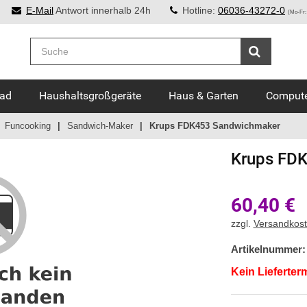
E-Mail
Antwort innerhalb 24h
Hotline:
06036-43272-0
(Mo-Fr:
Bad
Haushaltsgroßgeräte
Haus & Garten
Compute
Funcooking
Sandwich-Maker
Krups FDK453 Sandwichmaker
Krups
FDK
60,40
€
zzgl.
Versandkos
Artikelnummer:
Kein Lieferter