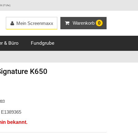
 8-17 Uhr)
Warenkorb
0
Mein Screenmaxx
r & Büro
Fundgrube
Signature K650
ten
E1389365
min bekannt.