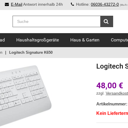
E-Mail
Antwort innerhalb 24h
Hotline:
06036-43272-0
(Mo-Fr:
Bad
Haushaltsgroßgeräte
Haus & Garten
Compute
en
Logitech Signature K650
Logitech
48,00
€
zzgl.
Versandkos
Artikelnummer:
Kein Lieferter