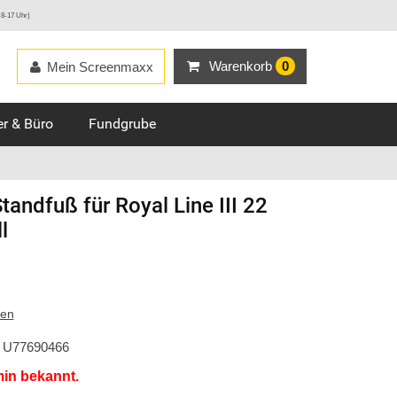
 8-17 Uhr)
Warenkorb
0
Mein Screenmaxx
r & Büro
Fundgrube
tandfuß für Royal Line III 22
l
ten
U77690466
min bekannt.