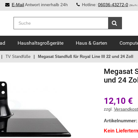
E-Mail
Antwort innerhalb 24h
Hotline:
06036-43272-0
(Mo-Fr:
Bad
Haushaltsgroßgeräte
Haus & Garten
Compute
TV Standfüße
Megasat Standfuß für Royal Line III 22 und 24 Zoll
Megasat
S
und 24 Zol
12,10
€
zzgl.
Versandkos
Artikelnummer:
Kein Lieferter