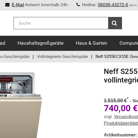
E-Mail
Antwort innerhalb 24h
Hotline:
06036-43272-0
(Mo-Fr:
Bad
Haushaltsgroßgeräte
Haus & Garten
Compute
u-Geschirrspüler
Vollintegrierte Geschirrspüler
Neff S255ECX15E Gesch
Neff
S255
vollintegri
*
1.515,00 €
-
Si
740,00
€
zzgl.
Versandkos
Produktdatenblat
Artikelnummer: