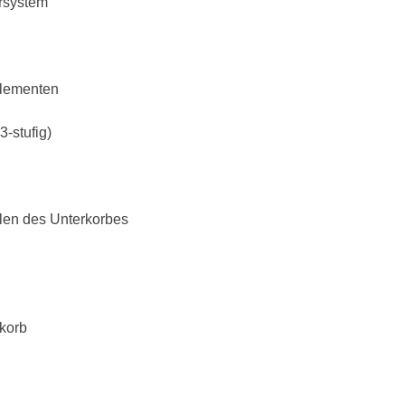
ersystem
Elementen
-stufig)
len des Unterkorbes
rkorb