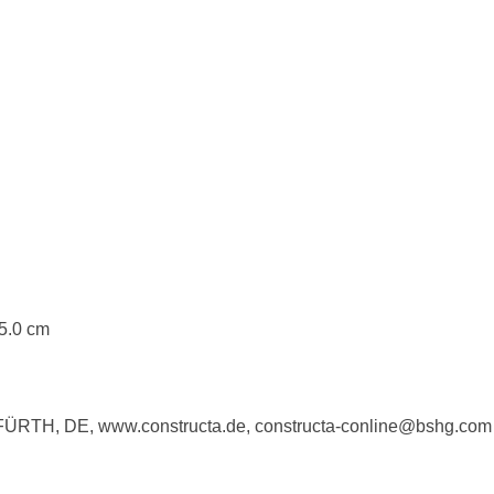
55.0 cm
5, FÜRTH, DE, www.constructa.de, constructa-conline@bshg.com