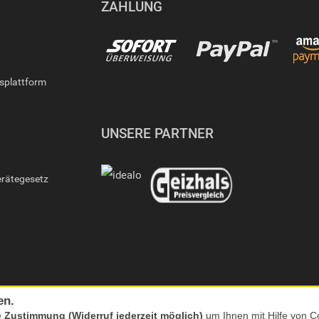
ZAHLUNG
gsplattform
UNSERE PARTNER
erätegesetz
en.
e
Zustimmung (Widerruf jederzeit möglich)
um Ihnen mit Hilfe von Co