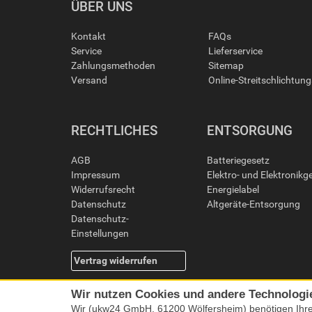
ÜBER UNS
Kontakt
FAQs
Service
Lieferservice
Zahlungsmethoden
Sitemap
Versand
Online-Streitschlichtun
RECHTLICHES
ENTSORGUNG
AGB
Batteriegesetz
Impressum
Elektro- und Elektronikg
Widerrufsrecht
Energielabel
Datenschutz
Altgeräte-Entsorgung
Datenschutz-
Einstellungen
Vertrag widerrufen
Wir nutzen Cookies und andere Technologi
Wir (ukw24 GmbH, 61200 Wölfersheim) benötigen Ihr