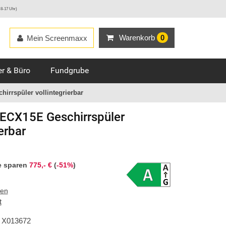
 8-17 Uhr)
Warenkorb
0
Mein Screenmaxx
r & Büro
Fundgrube
irrspüler vollintegrierbar
ECX15E Geschirrspüler
erbar
e sparen
775,- €
(
-51%
)
ten
t
X013672