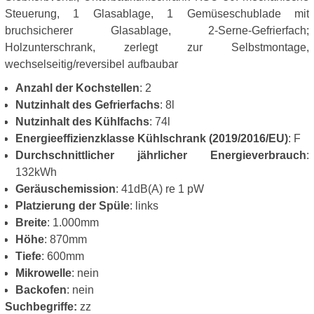
Steuerung, 1 Glasablage, 1 Gemüseschublade mit
bruchsicherer Glasablage, 2-Serne-Gefrierfach;
Holzunterschrank, zerlegt zur Selbstmontage,
wechselseitig/reversibel aufbaubar
Anzahl der Kochstellen
: 2
Nutzinhalt des Gefrierfachs
: 8l
Nutzinhalt des Kühlfachs
: 74l
Energieeffizienzklasse Kühlschrank (2019/2016/EU)
: F
Durchschnittlicher jährlicher Energieverbrauch
:
132kWh
Geräuschemission
: 41dB(A) re 1 pW
Platzierung der Spüle
: links
Breite
: 1.000mm
Höhe
: 870mm
Tiefe
: 600mm
Mikrowelle
: nein
Backofen
: nein
Suchbegriffe:
zz