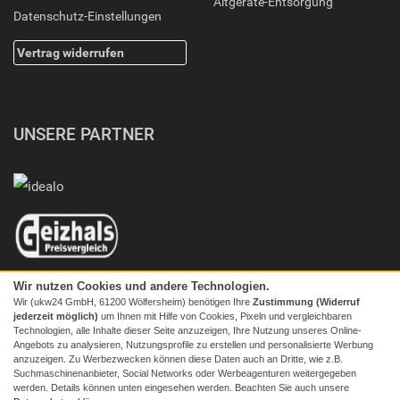
Altgeräte-Entsorgung
Datenschutz-Einstellungen
Vertrag widerrufen
UNSERE PARTNER
Wir nutzen Cookies und andere Technologien.
Wir (ukw24 GmbH, 61200 Wölfersheim) benötigen Ihre
Zustimmung (Widerruf
jederzeit möglich)
um Ihnen mit Hilfe von Cookies, Pixeln und vergleichbaren
Technologien, alle Inhalte dieser Seite anzuzeigen, Ihre Nutzung unseres Online-
Angebots zu analysieren, Nutzungsprofile zu erstellen und personalisierte Werbung
anzuzeigen. Zu Werbezwecken können diese Daten auch an Dritte, wie z.B.
Suchmaschinenanbieter, Social Networks oder Werbeagenturen weitergegeben
werden. Details können unten eingesehen werden. Beachten Sie auch unsere