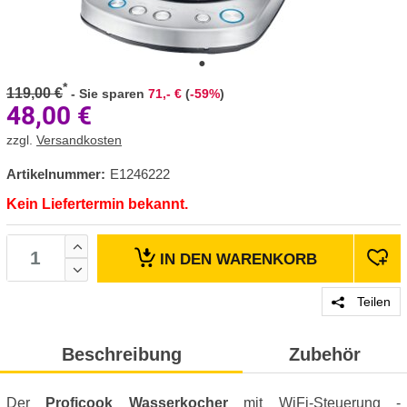
*
119,00 €
-
Sie sparen
71,- €
(
-59%
)
48,00
€
zzgl.
Versandkosten
Artikelnummer:
E1246222
Kein Liefertermin bekannt.
IN DEN
WARENKORB
Teilen
Beschreibung
Zubehör
Der
Proficook Wasserkocher
mit WiFi-Steuerung -