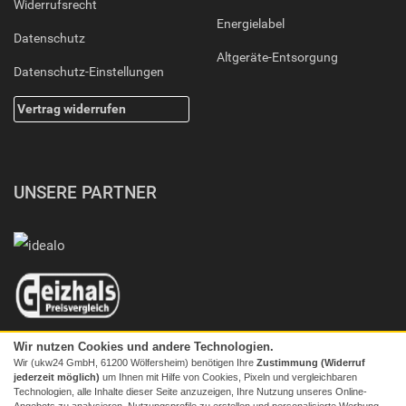
Widerrufsrecht
Energielabel
Datenschutz
Altgeräte-Entsorgung
Datenschutz-Einstellungen
Vertrag widerrufen
UNSERE PARTNER
Wir nutzen Cookies und andere Technologien.
Wir (ukw24 GmbH, 61200 Wölfersheim) benötigen Ihre
Zustimmung (Widerruf
jederzeit möglich)
um Ihnen mit Hilfe von Cookies, Pixeln und vergleichbaren
Technologien, alle Inhalte dieser Seite anzuzeigen, Ihre Nutzung unseres Online-
Angebots zu analysieren, Nutzungsprofile zu erstellen und personalisierte Werbung