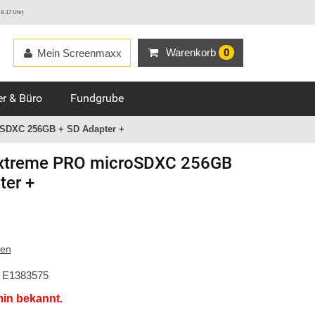
 8-17 Uhr)
Warenkorb
0
Mein Screenmaxx
r & Büro
Fundgrube
SDXC 256GB + SD Adapter +
xtreme PRO microSDXC 256GB
ter +
ten
E1383575
min bekannt.