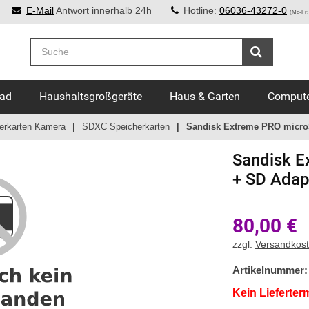
E-Mail
Antwort innerhalb 24h
Hotline:
06036-43272-0
(Mo-Fr:
Bad
Haushaltsgroßgeräte
Haus & Garten
Compute
erkarten Kamera
SDXC Speicherkarten
Sandisk Extreme PRO micro
Sandisk
E
+ SD Adap
80,00
€
zzgl.
Versandkos
Artikelnummer:
Kein Lieferter