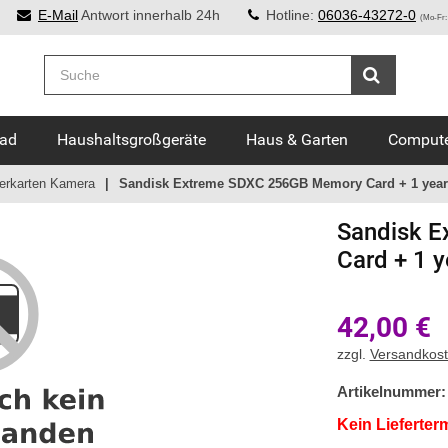
E-Mail
Antwort innerhalb 24h
Hotline:
06036-43272-0
(Mo-Fr:
Bad
Haushaltsgroßgeräte
Haus & Garten
Compute
erkarten Kamera
Sandisk Extreme SDXC 256GB Memory Card + 1 year
Sandisk
E
Card + 1 y
42,00
€
zzgl.
Versandkos
Artikelnummer:
Kein Lieferter