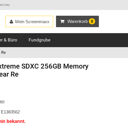
 8-17 Uhr)
Warenkorb
0
Mein Screenmaxx
r & Büro
Fundgrube
 Re
xtreme SDXC 256GB Memory
ear Re
ten
E1383562
min bekannt.