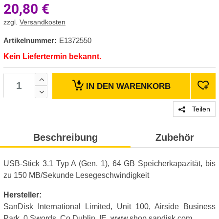
20,80
€
zzgl.
Versandkosten
Artikelnummer:
E1372550
Kein Liefertermin bekannt.
IN DEN
WARENKORB
Teilen
Beschreibung
Zubehör
USB-Stick 3.1 Typ A (Gen. 1), 64 GB Speicherkapazität, bis
zu 150 MB/Sekunde Lesegeschwindigkeit
Hersteller:
SanDisk International Limited, Unit 100, Airside Business
Park, 0 Swords, Co Dublin, IE, www.shop.sandisk.com