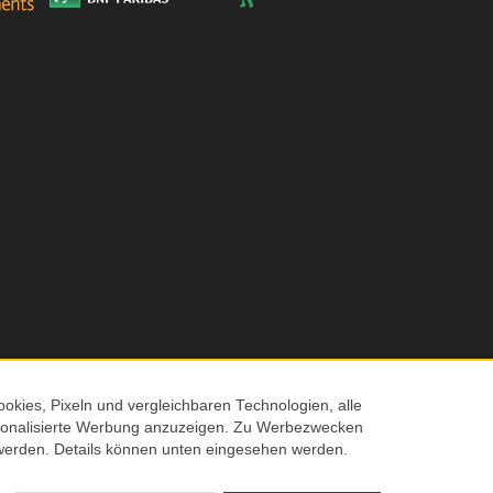
Höhe
okies, Pixeln und vergleichbaren Technologien, alle
ersonalisierte Werbung anzuzeigen. Zu Werbezwecken
© 2026 Screenmaxx
werden. Details können unten eingesehen werden.