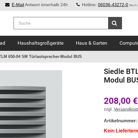
E-Mail
Antwort innerhalb 24h
Hotline:
06036-43272-0
(Mo-Fr:
Bad
Haushaltsgroßgeräte
Haus & Garten
Compute
TLM 650-04 SM Türlautsprecher-Modul BUS
Siedle
BTL
Modul BU
208,00
€
zzgl.
Versandkos
Artikelnummer:
Kein Lieferter