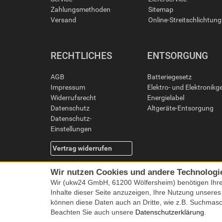
Zahlungsmethoden
Sitemap
Versand
Online-Streitschlichtun
RECHTLICHES
ENTSORGUNG
AGB
Batteriegesetz
Impressum
Elektro- und Elektronikg
Widerrufsrecht
Energielabel
Datenschutz
Altgeräte-Entsorgung
Datenschutz-
Einstellungen
Vertrag widerrufen
Wir nutzen Cookies und andere Technologi
Wir (ukw24 GmbH, 61200 Wölfersheim) benötigen Ihr
Inhalte dieser Seite anzuzeigen, Ihre Nutzung unsere
können diese Daten auch an Dritte, wie z.B. Suchmas
Beachten Sie auch unsere
Datenschutzerklärung
.