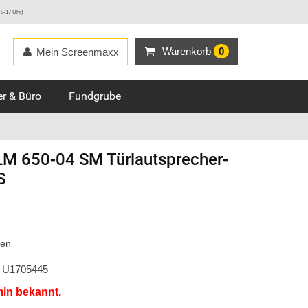
 8-17 Uhr)
Warenkorb
0
Mein Screenmaxx
r & Büro
Fundgrube
M 650-04 SM Türlautsprecher-
S
ten
U1705445
min bekannt.