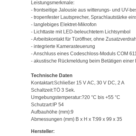
Leistungsmerkmale:
- frontseitige Jalousie aus witterungs- und UV-
- tropenfester Lautsprecher, Sprachlautstärke ein
- langlebiges Elektret-Mikrofon
- Lichttaste mit LED-beleuchtetem Lichtsymbol
- Arbeitskontakt für Türöffner, ohne Zusatzverd
- integrierte Kamerasteuerung
- Anschluss eines Codeschloss-Moduls COM 611-
- akustische Rückmeldung beim Betätigen einer R
Technische Daten
Kontaktart:Schließer 15 V AC, 30 V DC, 2 A
Schaltzeit:TÖ 3 Sek.
Umgebungstemperatur:?20 °C bis +55 °C
Schutzart:IP 54
Aufbauhöhe (mm):9
Abmessungen (mm) B x H x T:99 x 99 x 35
Hersteller: