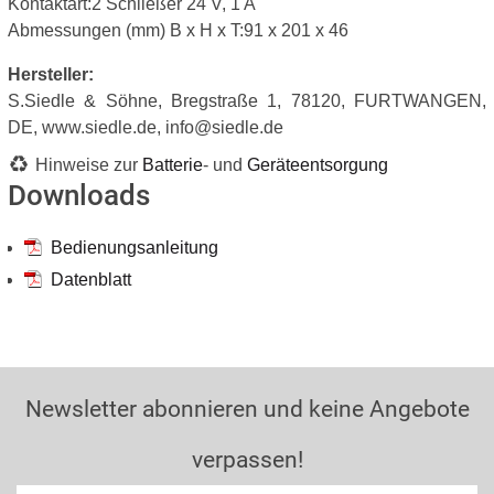
Kontaktart:2 Schließer 24 V, 1 A
Abmessungen (mm) B x H x T:91 x 201 x 46
Hersteller:
S.Siedle & Söhne, Bregstraße 1, 78120, FURTWANGEN,
DE, www.siedle.de, info@siedle.de
Hinweise zur
Batterie
- und
Geräteentsorgung
Downloads
Bedienungsanleitung
Datenblatt
Newsletter abonnieren und keine Angebote
verpassen!