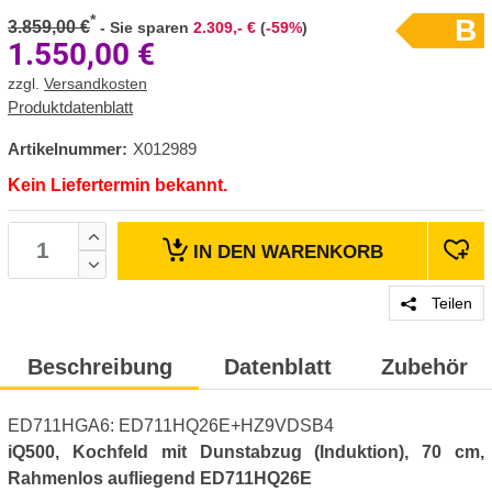
*
B
3.859,00 €
-
Sie sparen
2.309,- €
(
-59%
)
1.550,00
€
zzgl.
Versandkosten
Produktdatenblatt
Artikelnummer:
X012989
Kein Liefertermin bekannt.
IN DEN
WARENKORB
Teilen
Beschreibung
Datenblatt
Zubehör
ED711HGA6: ED711HQ26E+HZ9VDSB4
iQ500, Kochfeld mit Dunstabzug (Induktion), 70 cm,
Rahmenlos aufliegend ED711HQ26E