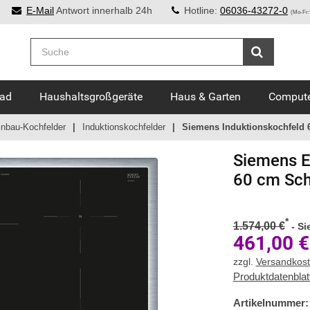
E-Mail
Antwort innerhalb 24h
Hotline:
06036-43272-0
(Mo-Fr:
Bad
Haushaltsgroßgeräte
Haus & Garten
Compute
inbau-Kochfelder
Induktionskochfelder
Siemens Induktionskochfeld
Siemens
E
60 cm Sch
*
1.574,00 €
-
Si
461,00
€
zzgl.
Versandkos
Produktdatenblat
Artikelnummer: