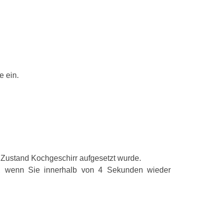
Produktbezeich
Internationale
Bauform
Steuerung
e ein.
Bedienelemen
Energiequelle
Anzahl der Koc
Anzahl Elektr
 Zustand Kochgeschirr aufgesetzt wurde.
Anzahl Indukt
en, wenn Sie innerhalb von 4 Sekunden wieder
Lage der Steu
Hauptoberfläc
Farbe Gerät