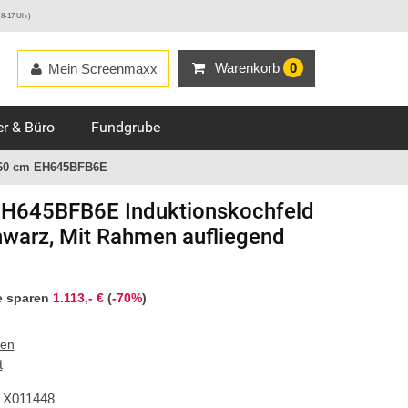
 8-17 Uhr)
Warenkorb
0
Mein Screenmaxx
r & Büro
Fundgrube
 60 cm EH645BFB6E
H645BFB6E Induktionskochfeld
warz, Mit Rahmen aufliegend
e sparen
1.113,- €
(
-70%
)
ten
t
X011448