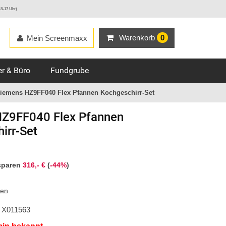
 8-17 Uhr)
Warenkorb
0
Mein Screenmaxx
r & Büro
Fundgrube
iemens HZ9FF040 Flex Pfannen Kochgeschirr-Set
Z9FF040 Flex Pfannen
irr-Set
sparen
316,- €
(
-44%
)
ten
X011563