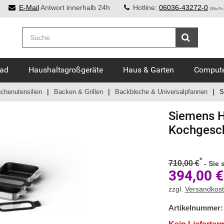
E-Mail
Antwort innerhalb 24h
Hotline:
06036-43272-0
(Mo-Fr:
Bad
Haushaltsgroßgeräte
Haus & Garten
Compute
chenutensilien
Backen & Grillen
Backbleche & Universalpfannen
S
Siemens
H
Kochgesch
*
710,00 €
-
Sie 
394,00
€
zzgl.
Versandkos
Artikelnummer: