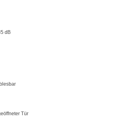
35 dB
blesbar
eöffneter Tür