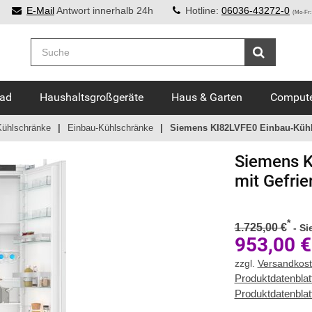
E-Mail
Antwort innerhalb 24h
Hotline:
06036-43272-0
(Mo-Fr:
Bad
Haushaltsgroßgeräte
Haus & Garten
Compute
Kühlschränke
Einbau-Kühlschränke
Siemens KI82LVFE0 Einbau-Kühls
Siemens
K
mit Gefrie
*
1.725,00 €
-
Si
953,00
€
zzgl.
Versandkos
Produktdatenblat
Produktdatenblat