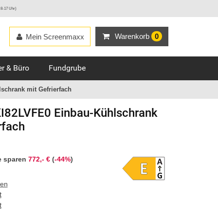
 8-17 Uhr)
Warenkorb
0
Mein Screenmaxx
r & Büro
Fundgrube
chrank mit Gefrierfach
I82LVFE0 Einbau-Kühlschrank
rfach
e sparen
772,- €
(
-44%
)
ten
t
t