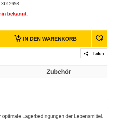
X012698
min bekannt.
IN DEN
WARENKORB
Teilen
Zubehör
Genaue technis
Produktd
Produktd
ür optimale Lagerbedingungen der Lebensmittel.
Produktgrupp