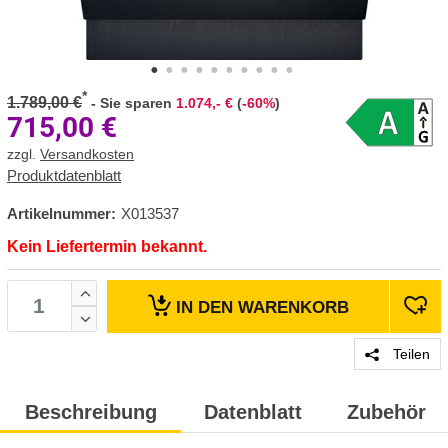
*
1.789,00 €
-
Sie sparen
1.074,- €
(
-60%
)
715,00
€
zzgl.
Versandkosten
Produktdatenblatt
Artikelnummer:
X013537
Kein Liefertermin bekannt.
IN DEN
WARENKORB
Teilen
Beschreibung
Datenblatt
Zubehör