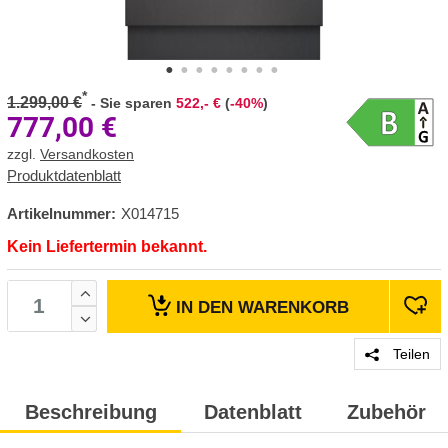
*
1.299,00 €
-
Sie sparen
522,- €
(
-40%
)
777,00
€
zzgl.
Versandkosten
Produktdatenblatt
Artikelnummer:
X014715
Kein Liefertermin bekannt.
IN DEN
WARENKORB
Teilen
Beschreibung
Datenblatt
Zubehör