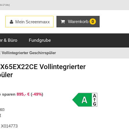
 8-17 Uhr)
Warenkorb
0
Mein Screenmaxx
r & Büro
Fundgrube
ollintegrierter Geschirrspüler
X65EX22CE Vollintegrierter
üler
e sparen
895,- €
(
-49%
)
ten
t
X014773