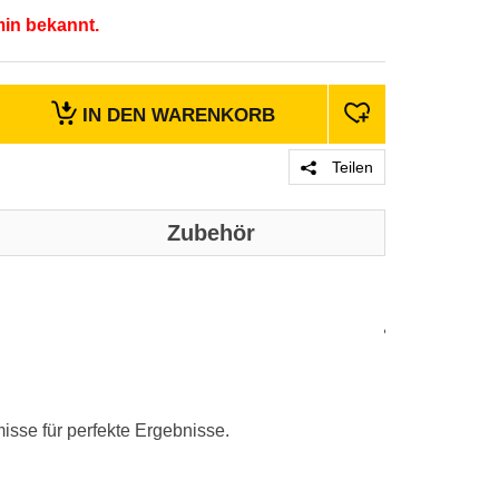
min bekannt.
IN DEN
WARENKORB
Teilen
Zubehör
Genaue technis
Produktd
Produktgrupp
isse für perfekte Ergebnisse.
Marke