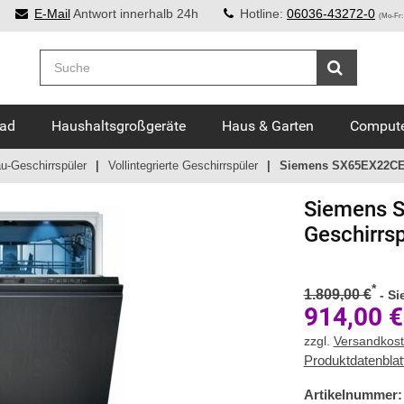
E-Mail
Antwort innerhalb 24h
Hotline:
06036-43272-0
(Mo-Fr:
Bad
Haushaltsgroßgeräte
Haus & Garten
Compute
u-Geschirrspüler
Vollintegrierte Geschirrspüler
Siemens SX65EX22CE V
Siemens
S
Geschirrsp
*
1.809,00 €
-
Si
914,00
€
zzgl.
Versandkos
Produktdatenblat
Artikelnummer: