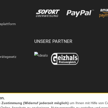
gsplattform
UNSERE PARTNER
erätegesetz
en.
e
Zustimmung (Widerruf jederzeit möglich)
um Ihnen mit Hilfe von Co
s Online-Angebots zu analysieren, Nutzungsprofile zu erstellen und p