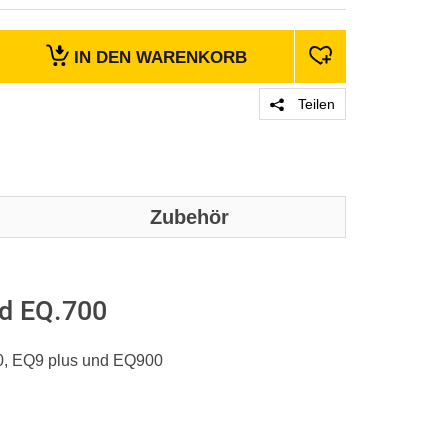
IN DEN
WARENKORB
Teilen
Zubehör
Genaue techni
entnommen w
nd EQ.700
00, EQ9 plus und EQ900
Produktgrupp
Marke