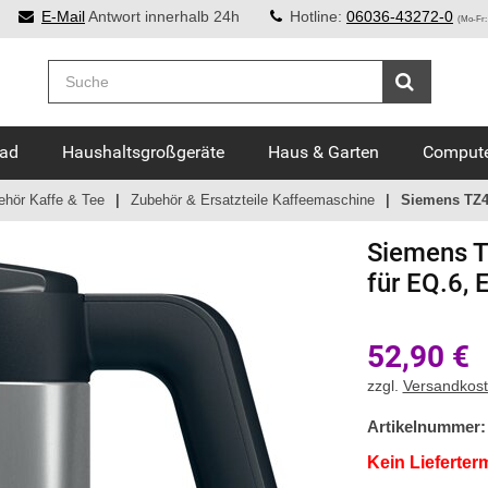
E-Mail
Antwort innerhalb 24h
Hotline:
06036-43272-0
(Mo-Fr:
Bad
Haushaltsgroßgeräte
Haus & Garten
Compute
ehör Kaffe & Tee
Zubehör & Ersatzteile Kaffeemaschine
Siemens TZ
Siemens
T
für EQ.6,
52,90
€
zzgl.
Versandkos
Artikelnummer:
Kein Lieferter