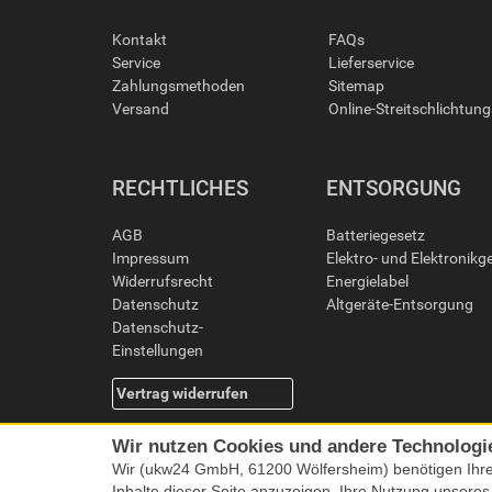
Kontakt
FAQs
Service
Lieferservice
Zahlungsmethoden
Sitemap
Versand
Online-Streitschlichtun
RECHTLICHES
ENTSORGUNG
AGB
Batteriegesetz
Impressum
Elektro- und Elektronikg
Widerrufsrecht
Energielabel
Datenschutz
Altgeräte-Entsorgung
Datenschutz-
Einstellungen
Vertrag widerrufen
Wir nutzen Cookies und andere Technologi
Wir (ukw24 GmbH, 61200 Wölfersheim) benötigen Ihr
Inhalte dieser Seite anzuzeigen, Ihre Nutzung unsere