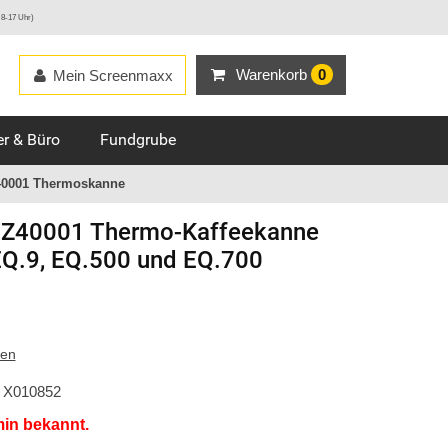
 8-17 Uhr)
Warenkorb
0
Mein Screenmaxx
r & Büro
Fundgrube
40001 Thermoskanne
Z40001 Thermo-Kaffeekanne
 EQ.9, EQ.500 und EQ.700
ten
X010852
min bekannt.