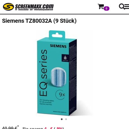
0
Siemens
TZ80032A (9 Stück)
*
40,99 €
-
Sie sparen
4,- €
(
-9%
)