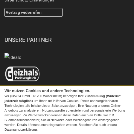
Datenschutz-Einstellungen
Vertrag widerrufen
UNSERE PARTNER
Wir nutzen Cookies und andere Technologien.
Wir (ukw24 GmbH, 61200 Wölfersheim) benötigen Ihre
Zustimmung (Widerruf
jederzeit möglich)
um Ihnen mit Hilfe von Cookies, Pixeln und vergleichbaren
Technologien, alle Inhalte dieser Seite anzuzeigen, Ihre Nutzung unseres Online-
Angebots zu analysieren, Nutzungsprofile zu erstellen und personalisierte Werbung
anzuzeigen. Zu Werbezwecken können diese Daten auch an Dritte, wie z.B.
Suchmaschinenanbieter, Social Networks oder Werbeagenturen weitergegeben
werden. Details können unten eingesehen werden. Beachten Sie auch unsere
© 2026 Screenmaxx
Datenschutzerklärung
.