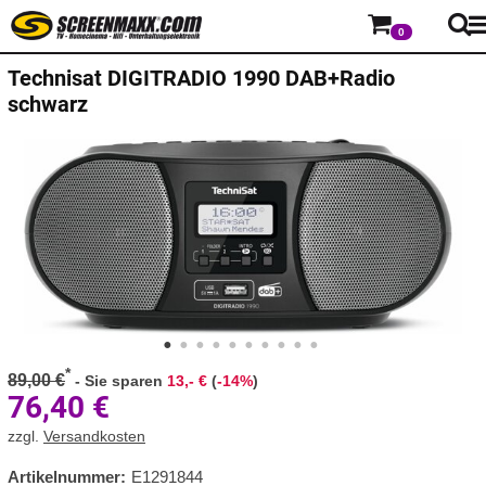
0
Technisat DIGITRADIO 1990 DAB+Radio
schwarz
*
89,00 €
-
Sie sparen
13,- €
(
-14%
)
76,40
€
zzgl.
Versandkosten
Artikelnummer:
E1291844