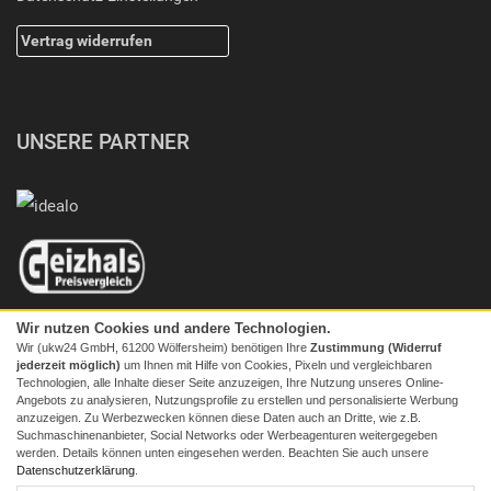
Vertrag widerrufen
UNSERE PARTNER
Wir nutzen Cookies und andere Technologien.
Wir (ukw24 GmbH, 61200 Wölfersheim) benötigen Ihre
Zustimmung (Widerruf
jederzeit möglich)
um Ihnen mit Hilfe von Cookies, Pixeln und vergleichbaren
Technologien, alle Inhalte dieser Seite anzuzeigen, Ihre Nutzung unseres Online-
Angebots zu analysieren, Nutzungsprofile zu erstellen und personalisierte Werbung
anzuzeigen. Zu Werbezwecken können diese Daten auch an Dritte, wie z.B.
Suchmaschinenanbieter, Social Networks oder Werbeagenturen weitergegeben
werden. Details können unten eingesehen werden. Beachten Sie auch unsere
© 2026 Screenmaxx
Datenschutzerklärung
.