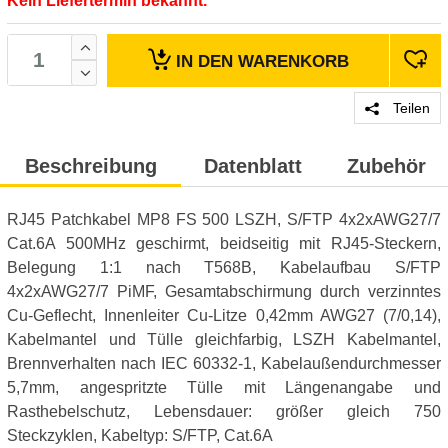
Kein Liefertermin bekannt.
IN DEN
WARENKORB
Teilen
Beschreibung
Datenblatt
Zubehör
RJ45 Patchkabel MP8 FS 500 LSZH, S/FTP 4x2xAWG27/7
Cat.6A 500MHz geschirmt, beidseitig mit RJ45-Steckern,
Belegung 1:1 nach T568B, Kabelaufbau S/FTP
4x2xAWG27/7 PiMF, Gesamtabschirmung durch verzinntes
Cu-Geflecht, Innenleiter Cu-Litze 0,42mm AWG27 (7/0,14),
Kabelmantel und Tülle gleichfarbig, LSZH Kabelmantel,
Brennverhalten nach IEC 60332-1, Kabelaußendurchmesser
5,7mm, angespritzte Tülle mit Längenangabe und
Rasthebelschutz, Lebensdauer: größer gleich 750
Steckzyklen, Kabeltyp: S/FTP, Cat.6A