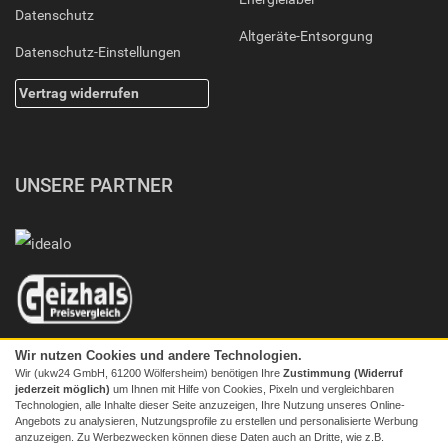
Datenschutz
Altgeräte-Entsorgung
Datenschutz-Einstellungen
Vertrag widerrufen
UNSERE PARTNER
Wir nutzen Cookies und andere Technologien.
Wir (ukw24 GmbH, 61200 Wölfersheim) benötigen Ihre
Zustimmung (Widerruf
jederzeit möglich)
um Ihnen mit Hilfe von Cookies, Pixeln und vergleichbaren
Technologien, alle Inhalte dieser Seite anzuzeigen, Ihre Nutzung unseres Online-
Angebots zu analysieren, Nutzungsprofile zu erstellen und personalisierte Werbung
anzuzeigen. Zu Werbezwecken können diese Daten auch an Dritte, wie z.B.