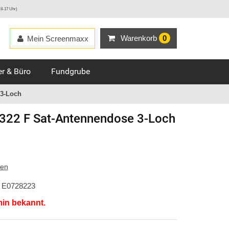
 8-17 Uhr)
Warenkorb
0
Mein Screenmaxx
r & Büro
Fundgrube
 3-Loch
322 F Sat-Antennendose 3-Loch
ten
E0728223
min bekannt.