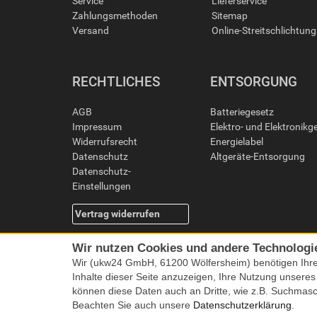
Service
Lieferservice
Zahlungsmethoden
Sitemap
Versand
Online-Streitschlichtun
RECHTLICHES
ENTSORGUNG
AGB
Batteriegesetz
Impressum
Elektro- und Elektronikg
Widerrufsrecht
Energielabel
Datenschutz
Altgeräte-Entsorgung
Datenschutz-
Einstellungen
Vertrag widerrufen
Wir nutzen Cookies und andere Technologi
Wir (ukw24 GmbH, 61200 Wölfersheim) benötigen Ihr
Inhalte dieser Seite anzuzeigen, Ihre Nutzung unsere
können diese Daten auch an Dritte, wie z.B. Suchmas
Beachten Sie auch unsere
Datenschutzerklärung
.