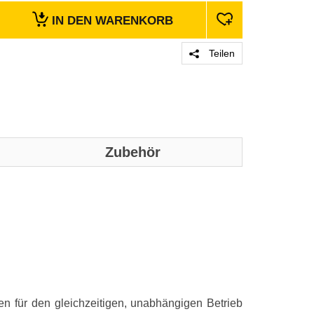
IN DEN
WARENKORB
Teilen
Zubehör
Genaue technis
Technische D
Buchsen-Typ
Produktfarbe
Impedanz
en für den gleichzeitigen, unabhängigen Betrieb