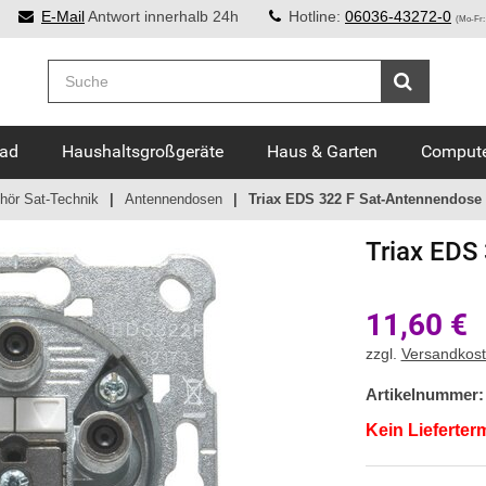
E-Mail
Antwort innerhalb 24h
Hotline:
06036-43272-0
(Mo-Fr:
Bad
Haushaltsgroßgeräte
Haus & Garten
Compute
ör Sat-Technik
Antennendosen
Triax EDS 322 F Sat-Antennendose
Triax
EDS 
11,60
€
zzgl.
Versandkos
Artikelnummer:
Kein Lieferter