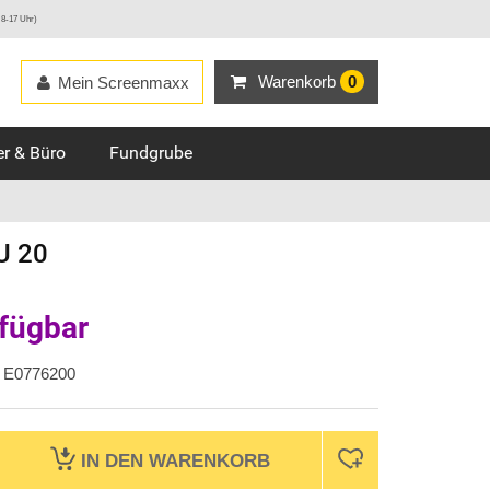
 8-17 Uhr)
Warenkorb
0
Mein Screenmaxx
r & Büro
Fundgrube
U 20
rfügbar
E0776200
IN DEN
WARENKORB