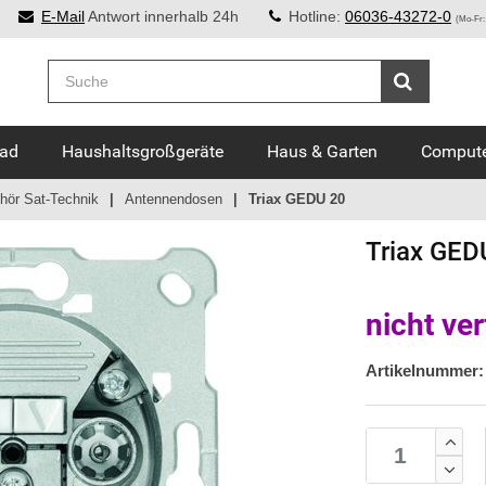
E-Mail
Antwort innerhalb 24h
Hotline:
06036-43272-0
(Mo-Fr:
Bad
Haushaltsgroßgeräte
Haus & Garten
Compute
ör Sat-Technik
Antennendosen
Triax GEDU 20
Triax
GED
nicht ve
Artikelnummer: