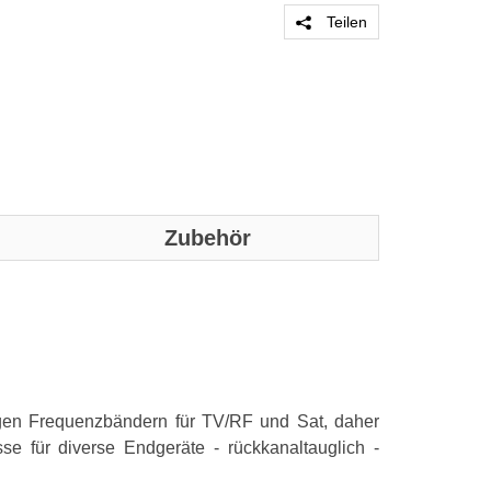
Teilen
Zubehör
Genaue technis
Design
Produktfarbe
igen Frequenzbändern für TV/RF und Sat, daher
se für diverse Endgeräte - rückkanaltauglich -