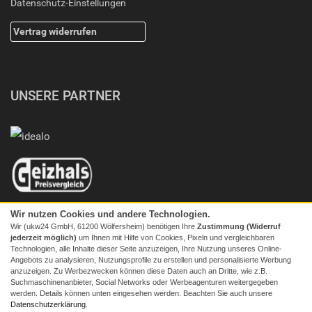
Datenschutz-Einstellungen
Vertrag widerrufen
UNSERE PARTNER
Wir nutzen Cookies und andere Technologien.
Wir (ukw24 GmbH, 61200 Wölfersheim) benötigen Ihre
Zustimmung (Widerruf
jederzeit möglich)
um Ihnen mit Hilfe von Cookies, Pixeln und vergleichbaren
Technologien, alle Inhalte dieser Seite anzuzeigen, Ihre Nutzung unseres Online-
Angebots zu analysieren, Nutzungsprofile zu erstellen und personalisierte Werbung
anzuzeigen. Zu Werbezwecken können diese Daten auch an Dritte, wie z.B.
Suchmaschinenanbieter, Social Networks oder Werbeagenturen weitergegeben
werden. Details können unten eingesehen werden. Beachten Sie auch unsere
© 2026 Screenmaxx
Datenschutzerklärung
.