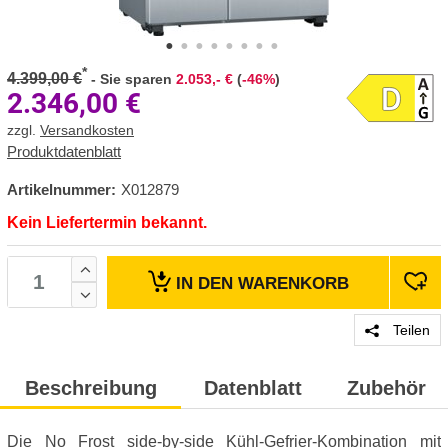
*
4.399,00 €
-
Sie sparen
2.053,- €
(
-46%
)
2.346,00
€
zzgl.
Versandkosten
Produktdatenblatt
Artikelnummer:
X012879
Kein Liefertermin bekannt.
IN DEN
WARENKORB
Teilen
Beschreibung
Datenblatt
Zubehör
Die No Frost side-by-side Kühl-Gefrier-Kombination mit