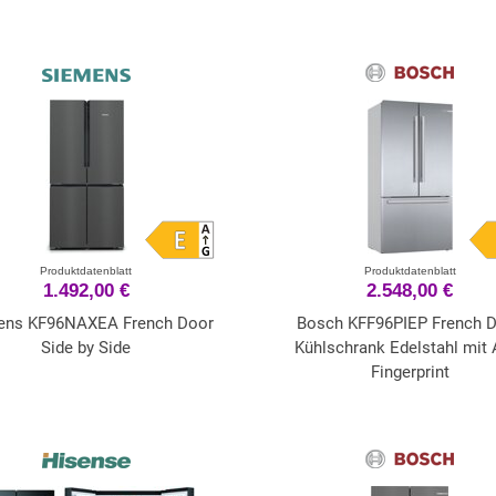
Produktdatenblatt
Produktdatenblatt
1.492,00 €
2.548,00 €
ens KF96NAXEA French Door
Bosch KFF96PIEP French 
Side by Side
Kühlschrank Edelstahl mit A
Fingerprint