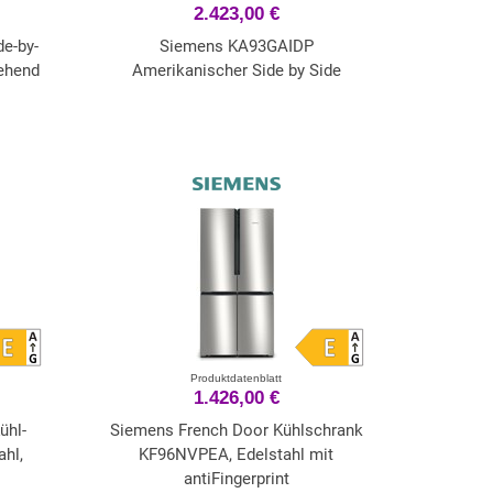
2.423,00 €
e-by-
Siemens KA93GAIDP
tehend
Amerikanischer Side by Side
Produktdatenblatt
1.426,00 €
ühl-
Siemens French Door Kühlschrank
ahl,
KF96NVPEA, Edelstahl mit
antiFingerprint