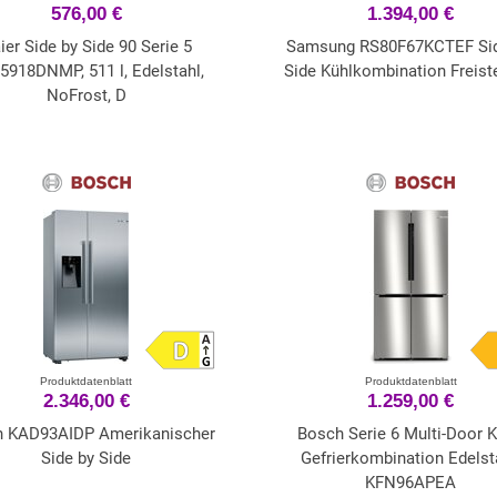
576,00 €
1.394,00 €
ier Side by Side 90 Serie 5
Samsung RS80F67KCTEF Sid
918DNMP, 511 l, Edelstahl,
Side Kühlkombination Freis
NoFrost, D
Produktdatenblatt
Produktdatenblatt
2.346,00 €
1.259,00 €
h KAD93AIDP Amerikanischer
Bosch Serie 6 Multi-Door K
Side by Side
Gefrierkombination Edelst
KFN96APEA