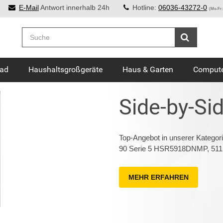
E-Mail
Antwort innerhalb 24h
Hotline:
06036-43272-0
(Mo-Fr:
Bad
Haushaltsgroßgeräte
Haus & Garten
Compute
Side-by-Si
Top-Angebot in unserer Kategor
90 Serie 5 HSR5918DNMP, 511 l,
MEHR ERFAHREN