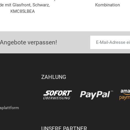
de mit Glasfront, Schwarz,
Kombination
KMC85LBEA
 Angebote verpassen!
ZAHLUNG
gsplattform
UNSERE PARTNER