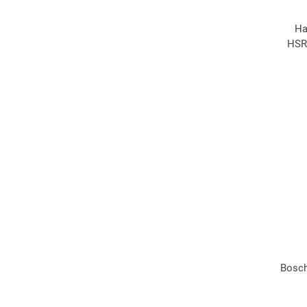
Ha
HSR5
Bosc