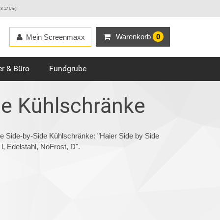
 8-17 Uhr)
Warenkorb
0
Mein Screenmaxx
r & Büro
Fundgrube
de Kühlschränke
ie Side-by-Side Kühlschränke: "Haier Side by Side
 Edelstahl, NoFrost, D".