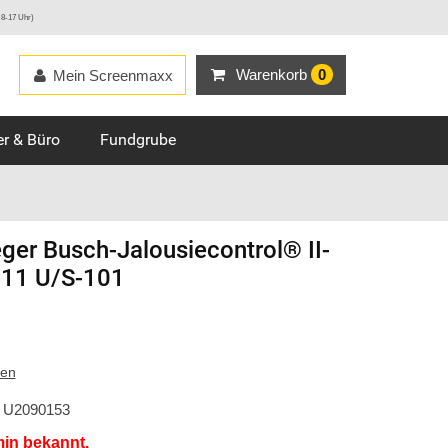
 8-17 Uhr)
Warenkorb
0
Mein Screenmaxx
r & Büro
Fundgrube
ger
Busch-Jalousiecontrol® II-
411 U/S-101
ten
U2090153
min bekannt.