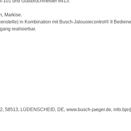
14-101 und Glasbruchmelder 6413.
n, Markise.
dienstelle) in Kombination mit Busch-Jalousiecontrol® II Bedien
ang realisierbar.
e 2, 58513, LÜDENSCHEID, DE, www.busch-jaeger.de, info.bj