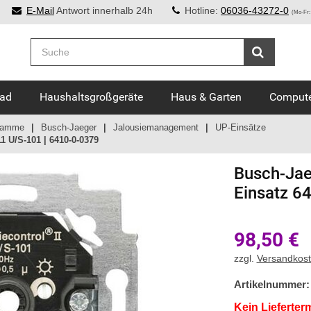
E-Mail
Antwort innerhalb 24h
Hotline:
06036-43272-0
(Mo-Fr:
Bad
Haushaltsgroßgeräte
Haus & Garten
Compute
gramme
Busch-Jaeger
Jalousiemanagement
UP-Einsätze
1 U/S-101 | 6410-0-0379
Busch-Jae
Einsatz 6
98,50
€
zzgl.
Versandkos
Artikelnummer:
Kein Lieferter