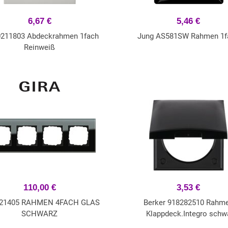
6,67 €
5,46 €
0211803 Abdeckrahmen 1fach
Jung AS581SW Rahmen 1f
Reinweiß
110,00 €
3,53 €
 021405 RAHMEN 4FACH GLAS
Berker 918282510 Rahm
SCHWARZ
Klappdeck.Integro schw