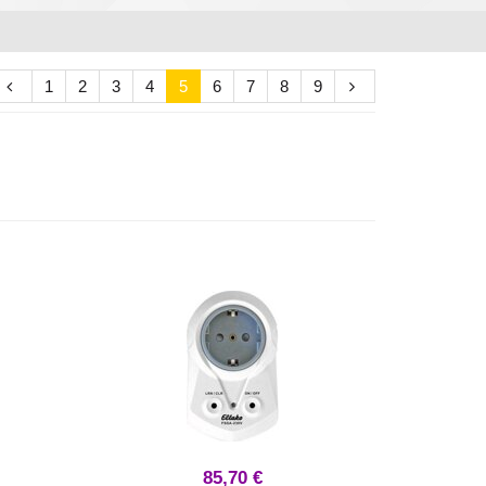
1
2
3
4
5
6
7
8
9
85,70 €