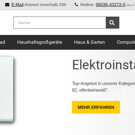
E-Mail
Antwort innerhalb 24h
Hotline:
06036-43272-0
(Mo-Fr:
Bad
Haushaltsgroßgeräte
Haus & Garten
Compute
Elektroinst
Top-Angebot in unserer Kategori
82, elfenbeinweiß".
MEHR ERFAHREN