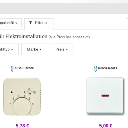
pularität
Filter
für Elektroinstallation
(alle Produkte angezeigt)
ukttyp
Marke
Preis
5,78 €
5,00 €