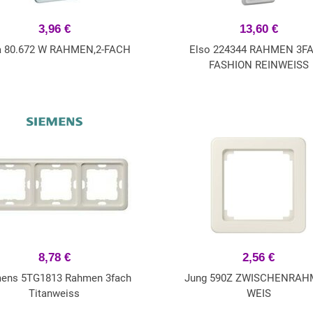
3,96 €
13,60 €
a 80.672 W RAHMEN,2-FACH
Elso 224344 RAHMEN 3F
FASHION REINWEISS
8,78 €
2,56 €
ens 5TG1813 Rahmen 3fach
Jung 590Z ZWISCHENRA
Titanweiss
WEIS