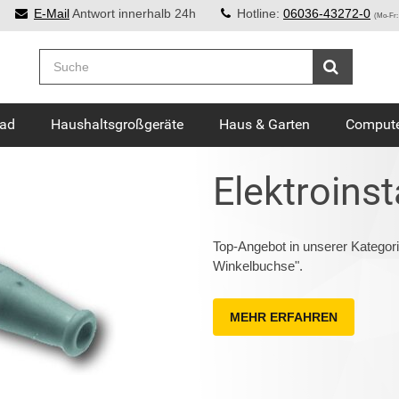
E-Mail
Antwort innerhalb 24h
Hotline:
06036-43272-0
(Mo-Fr:
Bad
Haushaltsgroßgeräte
Haus & Garten
Compute
Elektroinst
Top-Angebot in unserer Kategori
Winkelbuchse".
MEHR ERFAHREN