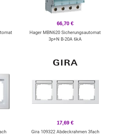
66,70 €
utomat
Hager MBN620 Sicherungsautomat
3p+N B-20A 6kA
17,69 €
ach
Gira 109322 Abdeckrahmen 3fach