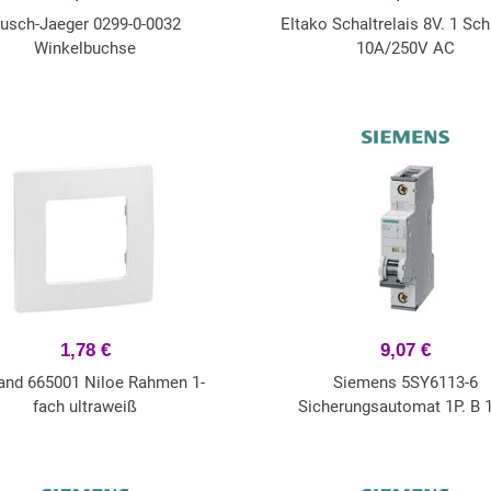
usch-Jaeger 0299-0-0032
Eltako Schaltrelais 8V. 1 Sch
Winkelbuchse
10A/250V AC
1,78 €
9,07 €
and 665001 Niloe Rahmen 1-
Siemens 5SY6113-6
fach ultraweiß
Sicherungsautomat 1P. B 