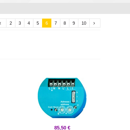
2
3
4
5
6
7
8
9
10
85,50 €