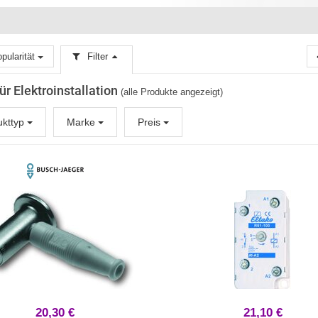
pularität
Filter
für Elektroinstallation
(alle Produkte angezeigt)
ukttyp
Marke
Preis
20,30 €
21,10 €