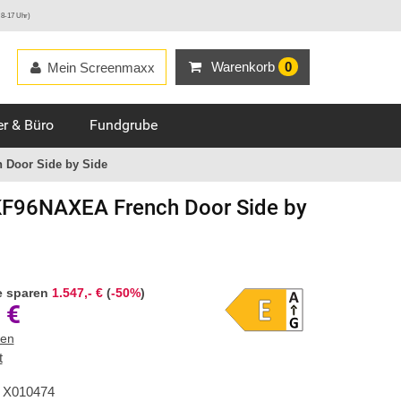
 8-17 Uhr)
Warenkorb
0
Mein Screenmaxx
r & Büro
Fundgrube
Door Side by Side
F96NAXEA French Door Side by
e sparen
1.547,- €
(
-50%
)
€
ten
t
X010474