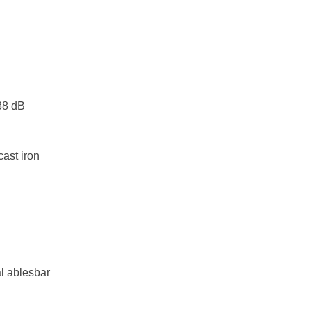
38 dB
cast iron
al ablesbar