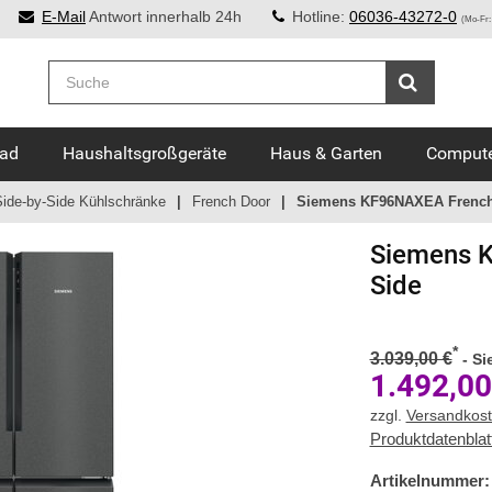
E-Mail
Antwort innerhalb 24h
Hotline:
06036-43272-0
(Mo-Fr:
Bad
Haushaltsgroßgeräte
Haus & Garten
Compute
Side-by-Side Kühlschränke
French Door
Siemens KF96NAXEA French 
Siemens
K
Side
*
3.039,00 €
-
Si
1.492,00
zzgl.
Versandkos
Produktdatenblat
Artikelnummer: