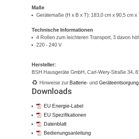
Maße
Gerätemaße (H x B x T): 183,0 cm x 90,5 cm x
Technische Informationen
4 Rollen zum leichteren Transport, 3 davon hö
220 - 240 V
Hersteller:
BSH Hausgeräte GmbH, Carl-Wery-Straße 34, 
Hinweise zur
Batterie
- und
Geräteentsorgung
Downloads
EU Energie-Label
EU Spezifikationen
Datenblatt
Bedienungsanleitung