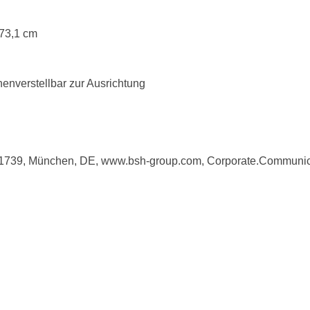
 73,1 cm
henverstellbar zur Ausrichtung
81739, München, DE, www.bsh-group.com, Corporate.Commun