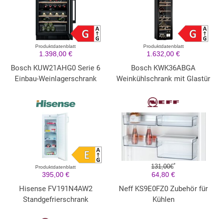
Produktdatenblatt
Produktdatenblatt
1.398,00 €
1.632,00 €
Bosch KUW21AHG0 Serie 6
Bosch KWK36ABGA
Einbau-Weinlagerschrank
Weinkühlschrank mit Glastür
*
131,00€
Produktdatenblatt
395,00 €
64,80 €
Hisense FV191N4AW2
Neff KS9E0FZ0 Zubehör für
Standgefrierschrank
Kühlen