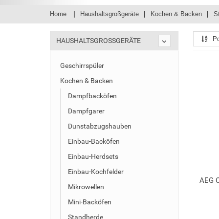
Home
Haushaltsgroßgeräte
Kochen & Backen
S
Po
HAUSHALTSGROSSGERÄTE
Geschirrspüler
Kochen & Backen
Dampfbacköfen
Dampfgarer
Dunstabzugshauben
Einbau-Backöfen
Einbau-Herdsets
Einbau-Kochfelder
AEG 
Mikrowellen
Mini-Backöfen
Standherde