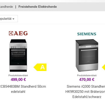
tandherde
Freistehende Elektroherde
pularität
A
Produktdatenblatt
Produktdatenblatt
499,00 €
470,00 €
CCB54483BM Standherd 50cm
Siemens iQ300 Standhe
edelstahl
HK9R30250 mit Bräterzon
Edelstahl/schwarz