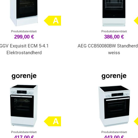
A
Produktdatenblatt
Produktdatenblatt
299,00 €
386,00 €
GGV Exquisit ECM 5-4.1
AEG CCB50080BW Standherd
Elektrostandherd
weiss
A
Produktdatenblatt
Produktdatenblatt
417,00 €
443,00 €