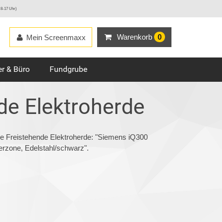
 8-17 Uhr)
Warenkorb
0
Mein Screenmaxx
r & Büro
Fundgrube
de Elektroherde
ie Freistehende Elektroherde: "Siemens iQ300
rzone, Edelstahl/schwarz".