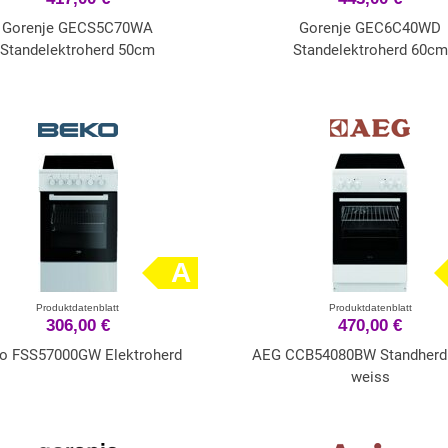
Gorenje GECS5C70WA
Gorenje GEC6C40WD
Standelektroherd 50cm
Standelektroherd 60cm
A
Produktdatenblatt
Produktdatenblatt
306,00 €
470,00 €
o FSS57000GW Elektroherd
AEG CCB54080BW Standherd
weiss