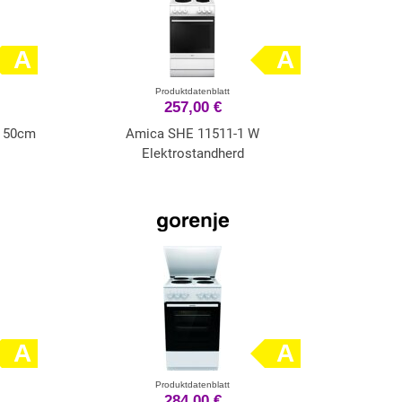
A
A
Produktdatenblatt
257,00 €
 50cm
Amica SHE 11511-1 W
Elektrostandherd
A
A
Produktdatenblatt
284,00 €