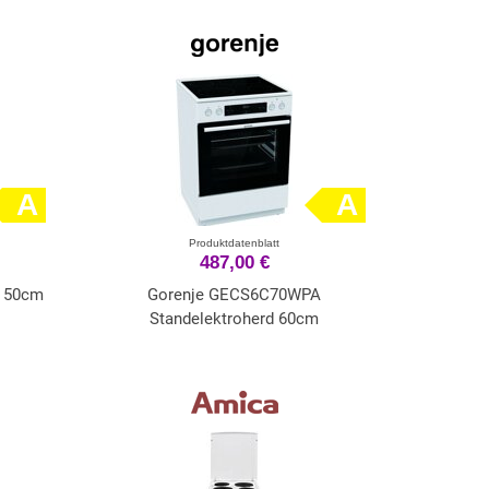
A
A
Produktdatenblatt
487,00 €
 50cm
Gorenje GECS6C70WPA
Standelektroherd 60cm