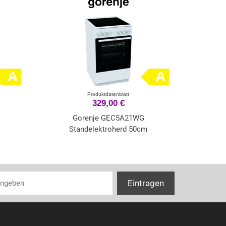
A
A
Produktdatenblatt
329,00 €
Gorenje GEC5A21WG
Standelektroherd 50cm