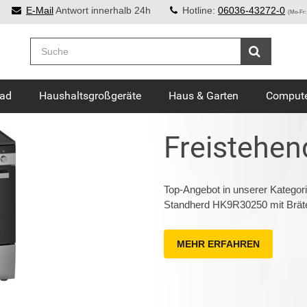
E-Mail
Antwort innerhalb 24h
Hotline:
06036-43272-0
(Mo-Fr:
Bad
Haushaltsgroßgeräte
Haus & Garten
Compute
Freistehen
Top-Angebot in unserer Kategor
Standherd HK9R30250 mit Bräte
MEHR ERFAHREN