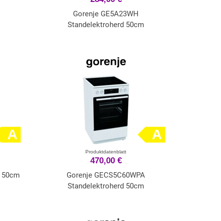
Gorenje GE5A23WH
Standelektroherd 50cm
A
A
Produktdatenblatt
470,00 €
 50cm
Gorenje GECS5C60WPA
Standelektroherd 50cm