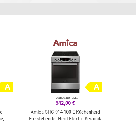
A
A
Produktdatenblatt
542,00 €
rd
Amica SHC 914 100 E Küchenherd
e,
Freistehender Herd Elektro Keramik