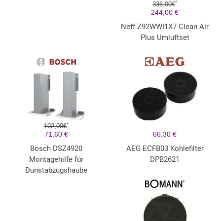
*
336,00€
244,00 €
Neff Z92WWI1X7 Clean Air
Plus Umluftset
*
102,00€
71,60 €
66,30 €
Bosch DSZ4920
AEG ECFB03 Kohlefilter
Montagehilfe für
DPB2621
Dunstabzugshaube