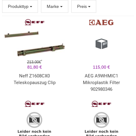
Produkttyp
Marke
Preis
*
213,00€
81,80 €
115,00 €
Neff Z1608CX0
AEG A9WHMIC1
Teleskopauszug Clip
Mikroplastik Filter
902980346