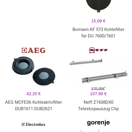
15,08 €
Bomann KF 573 Kohlefilter
für DU 7600/7601
*
170,00€
42,20 €
107,90 €
AEG MCFE06 Kohleaktivfilter
Neff Z1608DX0
DUB1611 DUB2621
Teleskopauszug Clip