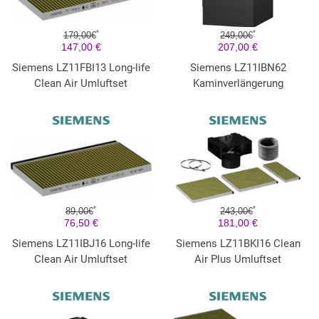
*
*
179,00€
249,00€
147,00 €
207,00 €
Siemens LZ11FBI13 Long-life
Siemens LZ11IBN62
Clean Air Umluftset
Kaminverlängerung
*
*
89,00€
243,00€
76,50 €
181,00 €
Siemens LZ11IBJ16 Long-life
Siemens LZ11BKI16 Clean
Clean Air Umluftset
Air Plus Umluftset