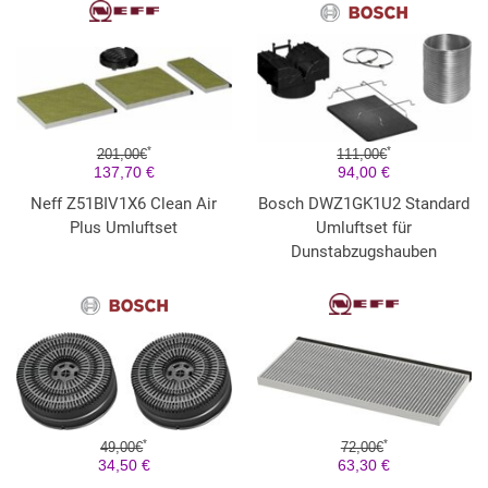
*
*
201,00€
111,00€
137,70 €
94,00 €
Neff Z51BIV1X6 Clean Air
Bosch DWZ1GK1U2 Standard
Plus Umluftset
Umluftset für
Dunstabzugshauben
*
*
49,00€
72,00€
34,50 €
63,30 €