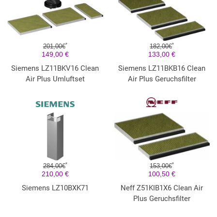
*
*
201,00€
182,00€
149,00 €
133,00 €
Siemens LZ11BKV16 Clean
Siemens LZ11BKB16 Clean
Air Plus Umluftset
Air Plus Geruchsfilter
*
*
284,00€
153,00€
210,00 €
100,50 €
Siemens LZ10BXK71
Neff Z51KIB1X6 Clean Air
Plus Geruchsfilter