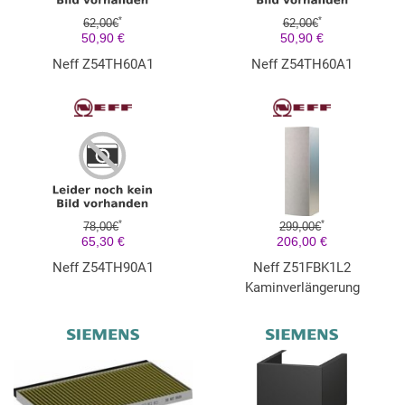
*
*
62,00€
62,00€
50,90 €
50,90 €
Neff Z54TH60A1
Neff Z54TH60A1
*
*
78,00€
299,00€
65,30 €
206,00 €
Neff Z54TH90A1
Neff Z51FBK1L2
Kaminverlängerung