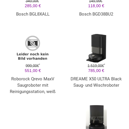
349,00€
149,99€
285,00 €
118,00 €
Bosch BGL8XALL
Bosch BGD38BU2
*
*
999,00€
1.519,00€
551,00 €
785,00 €
Roborock Qrevo MaxV
DREAME X50 ULTRA Black
Saugroboter mit
Saug- und Wischroboter
Reinigungsstation, weiß