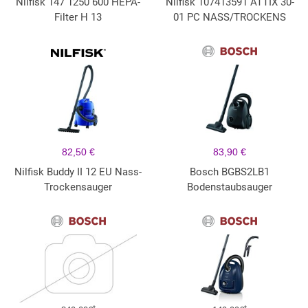
Nilfisk 147 1250 600 HEPA-
Nilfisk 107413591 ATTIX 30-
Filter H 13
01 PC NASS/TROCKENS
82,50 €
83,90 €
Nilfisk Buddy II 12 EU Nass-
Bosch BGBS2LB1
Trockensauger
Bodenstaubsauger
*
*