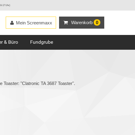
 8-17 Uhr)
Warenkorb
0
Mein Screenmaxx
r & Büro
Fundgrube
e Toaster: "Clatronic TA 3687 Toaster".