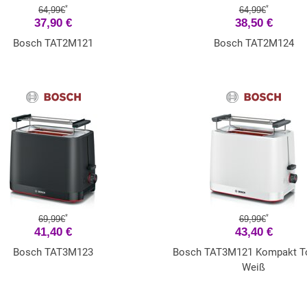
*
*
64,99€
64,99€
37,90 €
38,50 €
Bosch TAT2M121
Bosch TAT2M124
*
*
69,99€
69,99€
41,40 €
43,40 €
Bosch TAT3M123
Bosch TAT3M121 Kompakt T
Weiß