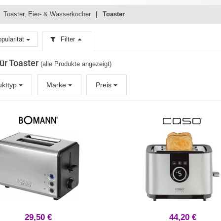
Toaster, Eier- & Wasserkocher
Toaster
pularität
Filter
für Toaster
(alle Produkte angezeigt)
ukttyp
Marke
Preis
29,50 €
44,20 €