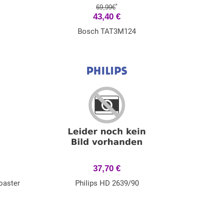
*
69,99€
43,40 €
Bosch TAT3M124
37,70 €
oaster
Philips HD 2639/90