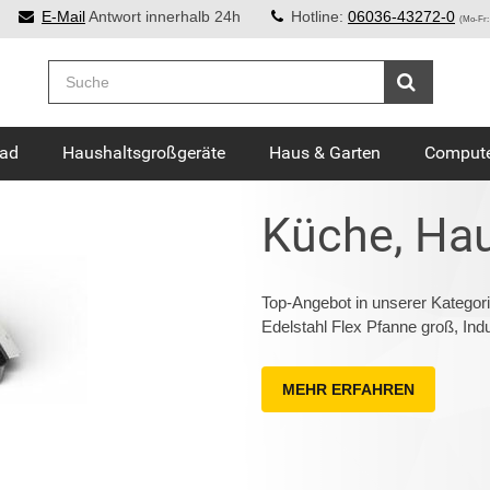
E-Mail
Antwort innerhalb 24h
Hotline:
06036-43272-0
(Mo-Fr:
Bad
Haushaltsgroßgeräte
Haus & Garten
Compute
Küche, Hau
Top-Angebot in unserer Katego
Edelstahl Flex Pfanne groß, Ind
MEHR ERFAHREN