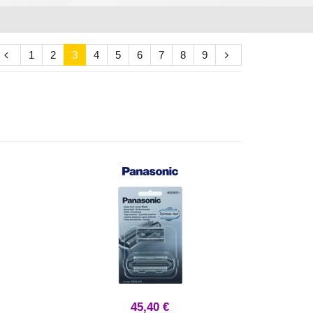
1
2
3
4
5
6
7
8
9
45,40 €