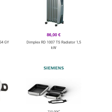
86,00 €
54 GY
Dimplex RD 1007 TS Radiator 1,5
kW
*
710,00€