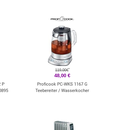
*
119,00€
48,00 €
2 P
Proficook PC-WKS 1167 G
0895
Teebereiter / Wasserkocher