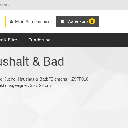
 8-17 Uhr)
Warenkorb
0
Mein Screenmaxx
r & Büro
Fundgrube
shalt & Bad
rie Küche, Haushalt & Bad: "Siemens HZ9FF010
uktionsgeeignet, 35 x 22 cm".