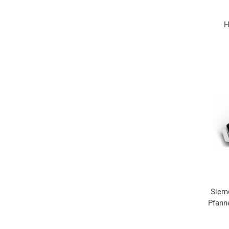
H
Siem
Pfanne