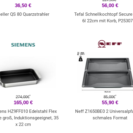
36,50 €
56,00 €
eller QS 80 Quarzstrahler
Tefal Schnellkochtopf Secure
6l 22cm mit Korb, P2530
*
*
274,00€
85,00€
165,00 €
55,90 €
ens HZ9FF010 Edelstahl Flex
Neff Z1650BE0 2 Universalpf
 groß, Induktionsgeeignet, 35
schmales Format
x 22 cm