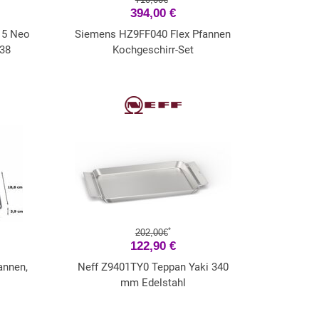
394,00 €
 5 Neo
Siemens HZ9FF040 Flex Pfannen
738
Kochgeschirr-Set
*
202,00€
122,90 €
annen,
Neff Z9401TY0 Teppan Yaki 340
mm Edelstahl