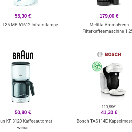
55,30 €
179,00 €
r IL35 MP 61612 Infrarotlampe
Melitta AromaFresh
Filterkaffeemaschine 1,25
*
119,99€
50,80 €
41,30 €
aun KF 3120 Kaffeeautomat
Bosch TAS114E Kapselmas
weiss