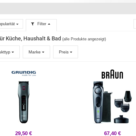
pularität
Filter
 für Küche, Haushalt & Bad
(alle Produkte angezeigt)
ukttyp
Marke
Preis
29,50 €
67,40 €