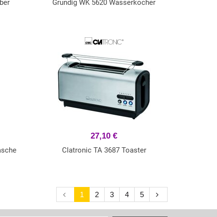
ber
Grundig WK 5620 Wasserkocher
27,10 €
asche
Clatronic TA 3687 Toaster
1
2
3
4
5