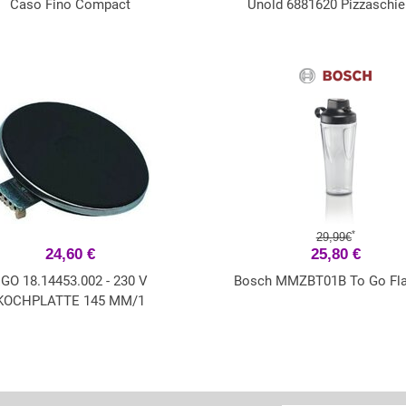
Caso Fino Compact
Unold 6881620 Pizzaschie
*
29,99€
24,60 €
25,80 €
GO 18.14453.002 - 230 V
Bosch MMZBT01B To Go Fl
KOCHPLATTE 145 MM/1