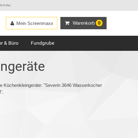
 8-17 Uhr)
Warenkorb
0
Mein Screenmaxx
r & Büro
Fundgrube
ngeräte
ie Küchenkleingeräte: "Severin 3646 Wasserkocher
".