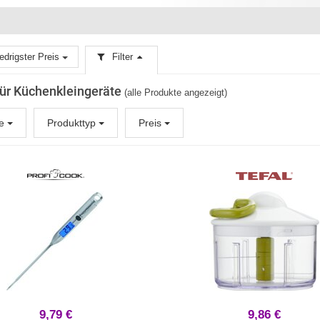
edrigster Preis
Filter
 für Küchenkleingeräte
(alle Produkte angezeigt)
ke
Produkttyp
Preis
9,79 €
9,86 €