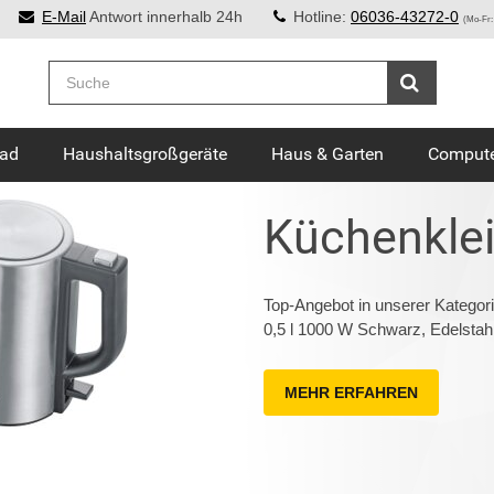
E-Mail
Antwort innerhalb 24h
Hotline:
06036-43272-0
(Mo-Fr:
Bad
Haushaltsgroßgeräte
Haus & Garten
Compute
Küchenklei
Top-Angebot in unserer Kategor
0,5 l 1000 W Schwarz, Edelstahl
MEHR ERFAHREN