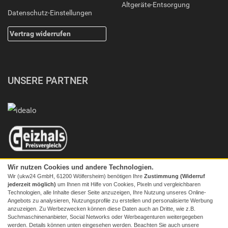
Altgeräte-Entsorgung
Datenschutz-Einstellungen
Vertrag widerrufen
UNSERE PARTNER
Wir nutzen Cookies und andere Technologien.
Wir (ukw24 GmbH, 61200 Wölfersheim) benötigen Ihre
Zustimmung (Widerruf
jederzeit möglich)
um Ihnen mit Hilfe von Cookies, Pixeln und vergleichbaren
Technologien, alle Inhalte dieser Seite anzuzeigen, Ihre Nutzung unseres Online-
Angebots zu analysieren, Nutzungsprofile zu erstellen und personalisierte Werbung
anzuzeigen. Zu Werbezwecken können diese Daten auch an Dritte, wie z.B.
Suchmaschinenanbieter, Social Networks oder Werbeagenturen weitergegeben
werden. Details können unten eingesehen werden. Beachten Sie auch unsere