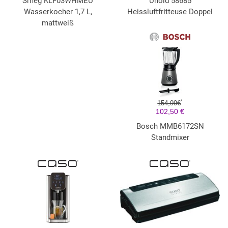
Smeg KLF03WHMEU
Unold 58685
Wasserkocher 1,7 L,
Heissluftfritteuse Doppel
mattweiß
*
154,99€
102,50 €
Bosch MMB6172SN
Standmixer