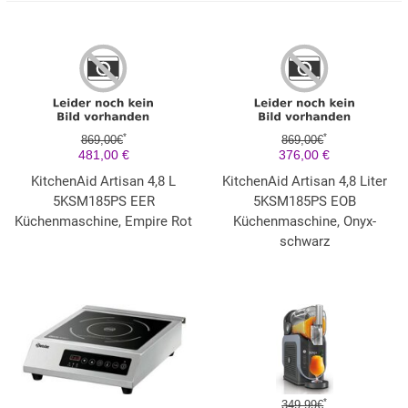
*
*
869,00€
869,00€
481,00 €
376,00 €
KitchenAid Artisan 4,8 L
KitchenAid Artisan 4,8 Liter
5KSM185PS EER
5KSM185PS EOB
Küchenmaschine, Empire Rot
Küchenmaschine, Onyx-
schwarz
*
349,99€