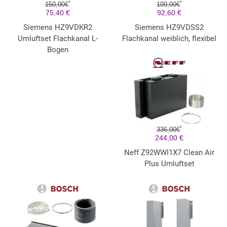
*
*
150,00€
100,00€
75,40 €
92,60 €
Siemens HZ9VDKR2
Siemens HZ9VDSS2
Umluftset Flachkanal L-
Flachkanal weiblich, flexibel
Bogen
*
336,00€
244,00 €
Neff Z92WWI1X7 Clean Air
Plus Umluftset