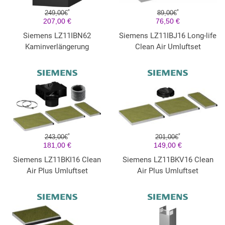
*
*
249,00€
89,00€
207,00 €
76,50 €
Siemens LZ11IBN62
Siemens LZ11IBJ16 Long-life
Kaminverlängerung
Clean Air Umluftset
*
*
243,00€
201,00€
181,00 €
149,00 €
Siemens LZ11BKI16 Clean
Siemens LZ11BKV16 Clean
Air Plus Umluftset
Air Plus Umluftset