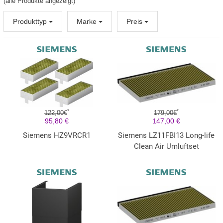
(alle Produkte angezeigt)
Produkttyp
Marke
Preis
*
*
122,00€
179,00€
95,80 €
147,00 €
Siemens HZ9VRCR1
Siemens LZ11FBI13 Long-life
Clean Air Umluftset