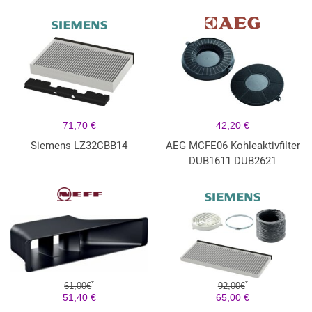
71,70 €
42,20 €
Siemens LZ32CBB14
AEG MCFE06 Kohleaktivfilter
DUB1611 DUB2621
*
*
61,00€
92,00€
51,40 €
65,00 €