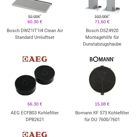
*
*
92,00€
102,00€
60,30 €
71,60 €
Bosch DWZ1IT1I4 Clean Air
Bosch DSZ4920
Standard Umluftset
Montagehilfe für
Dunstabzugshaube
66,30 €
15,08 €
AEG ECFB03 Kohlefilter
Bomann KF 573 Kohlefilter
DPB2621
für DU 7600/7601