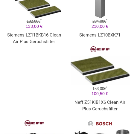
*
*
182,00€
284,00€
133,00 €
210,00 €
Siemens LZ11BKB16 Clean
Siemens LZ10BXK71
Air Plus Geruchsfilter
*
153,00€
100,50 €
Neff Z51KIB1X6 Clean Air
Plus Geruchsfilter