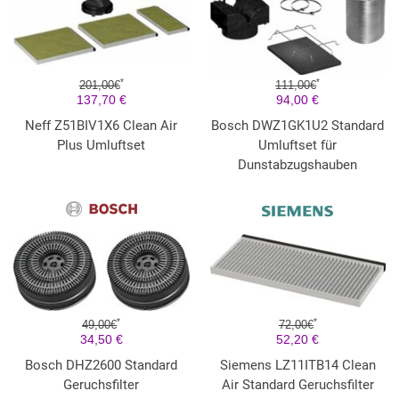
*
*
201,00€
111,00€
137,70 €
94,00 €
Neff Z51BIV1X6 Clean Air
Bosch DWZ1GK1U2 Standard
Plus Umluftset
Umluftset für
Dunstabzugshauben
*
*
49,00€
72,00€
34,50 €
52,20 €
Bosch DHZ2600 Standard
Siemens LZ11ITB14 Clean
Geruchsfilter
Air Standard Geruchsfilter