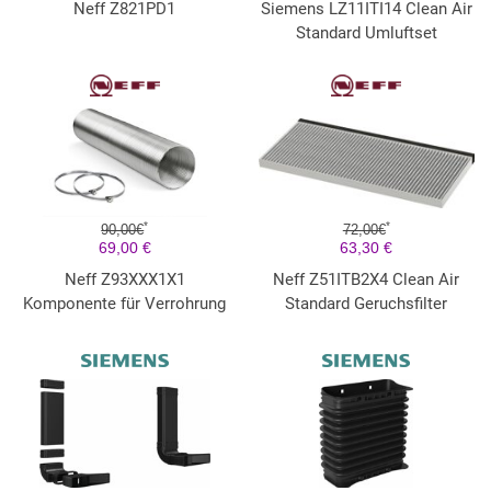
Neff Z821PD1
Siemens LZ11ITI14 Clean Air
Standard Umluftset
*
*
90,00€
72,00€
69,00 €
63,30 €
Neff Z93XXX1X1
Neff Z51ITB2X4 Clean Air
Komponente für Verrohrung
Standard Geruchsfilter