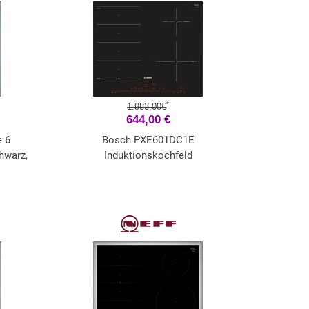
*
1.983,00€
644,00 €
 6
Bosch PXE601DC1E
hwarz,
Induktionskochfeld