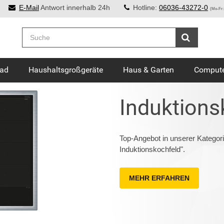
E-Mail
Antwort innerhalb 24h
Hotline:
06036-43272-0
(Mo-Fr:
Bad
Haushaltsgroßgeräte
Haus & Garten
Compute
Induktions
Top-Angebot in unserer Katego
Induktionskochfeld".
MEHR ERFAHREN