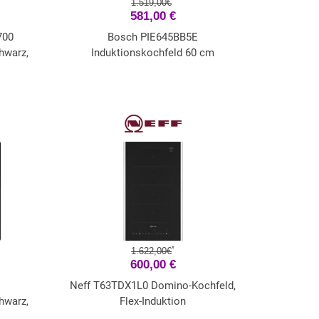
1.519,00€
581,00 €
700
Bosch PIE645BB5E
hwarz,
Induktionskochfeld 60 cm
*
1.622,00€
600,00 €
Neff T63TDX1L0 Domino-Kochfeld,
hwarz,
Flex-Induktion