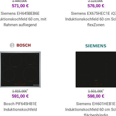
1.449,00€
2.123,00€
571,00 €
576,00 €
Siemens EH645BEB6E
Siemens EX675HEC1E iQ
uktionskochfeld 60 cm, mit
Induktionskochfeld 60 cm Sc
Rahmen aufliegend
flexZonen
*
*
1.815,00€
1.501,00€
591,00 €
598,00 €
Bosch PIF645HB1E
Siemens EH601HEB1E
Induktionskochfeld
Induktionskochfeld 60 cm Sc
flächenbündig