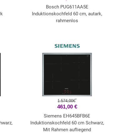
Bosch PUG611AA5E
rk
Induktionskochfeld 60 cm, autark,
rahmenlos
*
1.574,00€
461,00 €
Siemens EH645BFB6E
hwarz,
Induktionskochfeld 60 cm Schwarz,
Mit Rahmen aufliegend