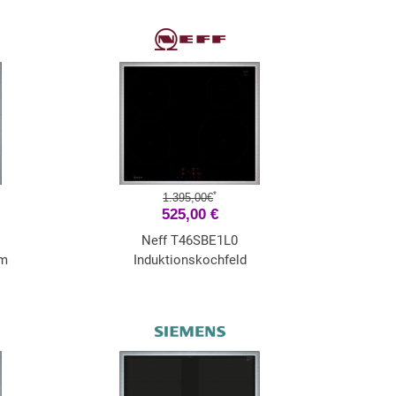
*
1.395,00€
525,00 €
Neff T46SBE1L0
cm
Induktionskochfeld