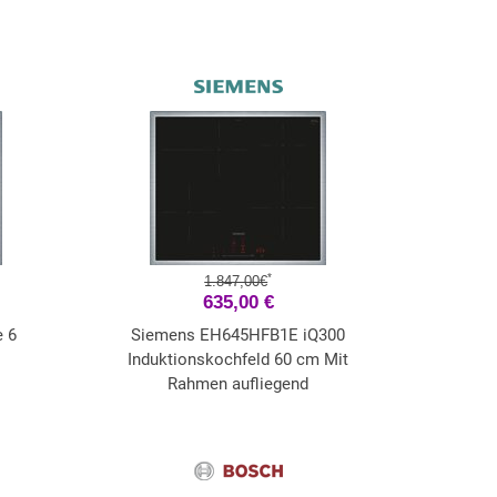
*
1.847,00€
635,00 €
 6
Siemens EH645HFB1E iQ300
Induktionskochfeld 60 cm Mit
Rahmen aufliegend