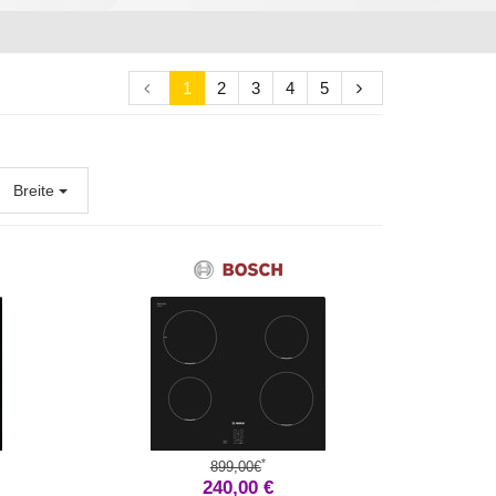
1
2
3
4
5
Breite
*
899,00€
240,00 €