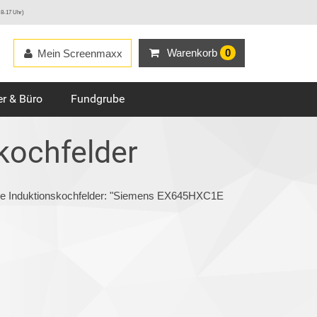
 8-17 Uhr)
Warenkorb
0
Mein Screenmaxx
r & Büro
Fundgrube
kochfelder
rie Induktionskochfelder: "Siemens EX645HXC1E