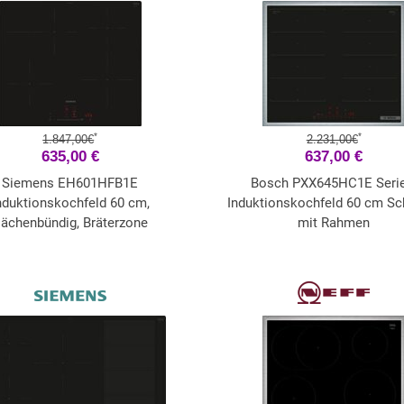
*
*
1.847,00€
2.231,00€
635,00 €
637,00 €
Siemens EH601HFB1E
Bosch PXX645HC1E Serie
nduktionskochfeld 60 cm,
Induktionskochfeld 60 cm Sc
lächenbündig, Bräterzone
mit Rahmen