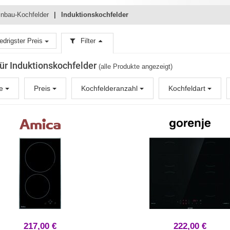
inbau-Kochfelder
Induktionskochfelder
edrigster Preis
Filter
 für Induktionskochfelder
(alle Produkte angezeigt)
ke
Preis
Kochfelderanzahl
Kochfeldart
217,00 €
222,00 €