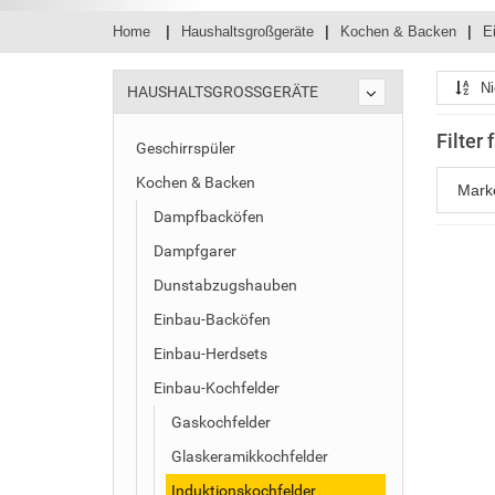
Home
Haushaltsgroßgeräte
Kochen & Backen
E
Ni
HAUSHALTSGROSSGERÄTE
Filter
Geschirrspüler
Kochen & Backen
Mar
Dampfbacköfen
Dampfgarer
Dunstabzugshauben
Einbau-Backöfen
Einbau-Herdsets
Einbau-Kochfelder
Gaskochfelder
Glaskeramikkochfelder
Induktionskochfelder