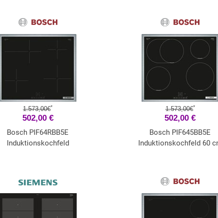
*
*
1.573,00€
1.573,00€
502,00 €
502,00 €
Bosch PIF64RBB5E
Bosch PIF645BB5E
Induktionskochfeld
Induktionskochfeld 60 