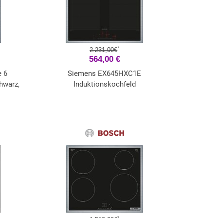
*
2.231,00€
564,00 €
 6
Siemens EX645HXC1E
hwarz,
Induktionskochfeld
*