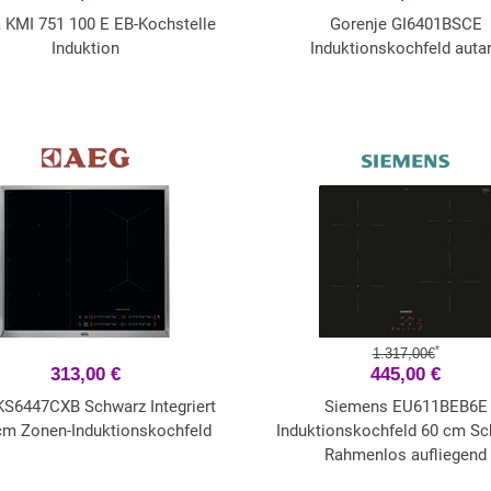
 KMI 751 100 E EB-Kochstelle
Gorenje GI6401BSCE
Induktion
Induktionskochfeld auta
*
1.317,00€
313,00 €
445,00 €
KS6447CXB Schwarz Integriert
Siemens EU611BEB6E
cm Zonen-Induktionskochfeld
Induktionskochfeld 60 cm Sc
Rahmenlos aufliegend