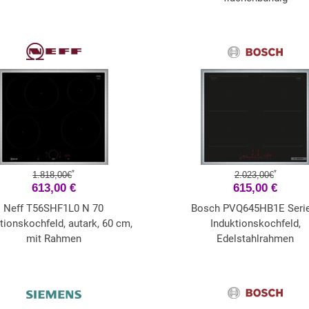
*
*
1.818,00€
2.023,00€
613,00 €
615,00 €
Neff T56SHF1L0 N 70
Bosch PVQ645HB1E Serie
tionskochfeld, autark, 60 cm,
Induktionskochfeld,
mit Rahmen
Edelstahlrahmen